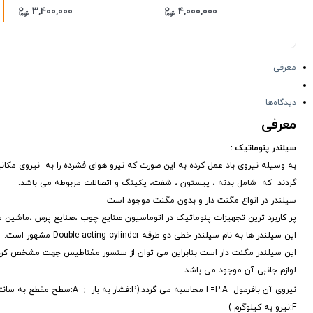
۳,۴۰۰,۰۰۰
۴,۰۰۰,۰۰۰
معرفی
دیدگاه‌ها
معرفی
سیلندر پنوماتیک :
به وسیله نیروی باد عمل کرده به این صورت که نیرو هوای فشرده را به نیروی م
گردند که شامل بدنه ، پیستون ، شفت، پکینگ و اتصالات مربوطه می باشد.
سیلندر در انواع مگنت دار و بدون مگنت موجود است
پر کاربرد ترین تجهیزات پنوماتیک در اتوماسیون صنایع چوب ،صنایع پرس ،ماشین 
این سیلندر ها به نام سیلندر خطی دو طرفه Double acting cylinder مشهور است.
این سیلندر مگنت دار است بنابراین می توان از سنسور مغناطیس جهت مشخص کردن
لوازم جانبی آن موجود می باشد.
نیروی آن بافرمول F=P.A محاسبه می گردد.(P:فشار به بار ; A:سطح مقطع به سانتیمتر مربع 4/πd
F:نیرو به کیلوگرم )