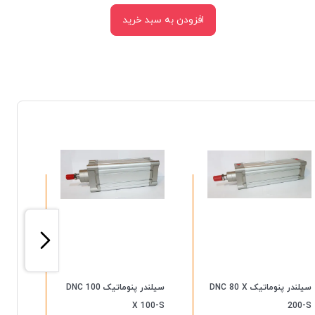
افزودن به سبد خرید
سیلندر پنوماتیک DNC 80 X
سیلندر پنوماتیک DNC 100
50-S
X 100-S
200-S