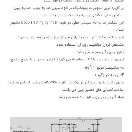
سیلندر در انواع مگنت دار و بدون مگنت موجود است
پر کاربرد ترین تجهیزات پنوماتیک در اتوماسیون صنایع چوب ،صنایع پرس
،ماشین سازی ، کاشی و سرامیک ، خطوط تولید است .
این سیلندر ها به نام سیلندر خطی دو طرفه Double acting cylinder مشهور
است.
این سیلندر مگنت دار است بنابراین می توان از سنسور مغناطیس جهت
مشخص کردن موقعیت روی ان استفاده نمود.
لوازم جانبی آن موجود می باشد.
نیروی آن بافرمول F=P.A محاسبه می گردد.(P:فشار به بار ; A:سطح مقطع
2
به سانتیمتر مربع 4/πd
;
F:نیرو به کیلوگرم )
بدیهی است قدرت سیلندر در برگشت تقریبا %20 کاهش می یابد.این سیلندر
ساخت کمپانی های معتبر چین می باشد.
ابعاد آن در جدول زیر قابل مشاهده می باشد.