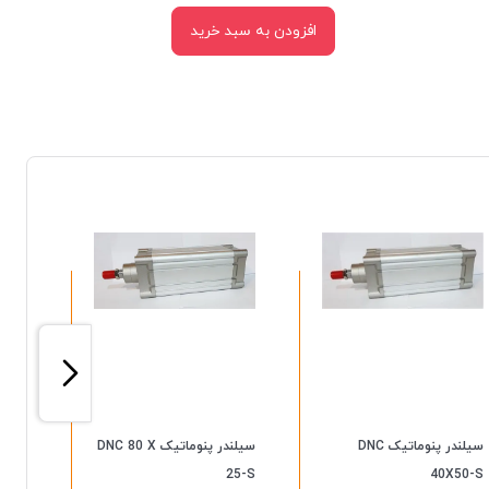
افزودن به سبد خرید
سیلندر پنوماتیک DNC
سیلندر پنوماتیک DNC 80 X
50-S
25-S
40X50-S