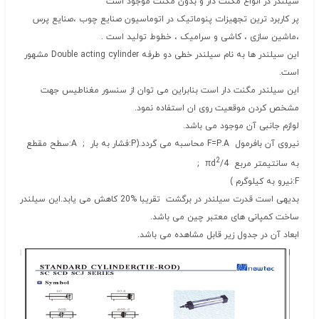
سیلندر در انواع مگنت دار و بدون مگنت موجود است
پر کاربرد ترین تجهیزات پنوماتیک در اتوماسیون صنایع چوب ،صنایع پرس
،ماشین سازی ، کاشی و سرامیک ، خطوط تولید است .
این سیلندر ها به نام سیلندر خطی دو طرفه Double acting cylinder مشهور
است.
این سیلندر مگنت دار است بنابراین می توان از سنسور مغناطیس جهت
مشخص کردن موقعیت روی ان استفاده نمود.
لوازم جانبی آن موجود می باشد.
نیروی آن بافرمول F=P.A محاسبه می گردد.(P:فشار به بار ; A:سطح مقطع
2
به سانتیمتر مربع 4/πd
;
F:نیرو به کیلوگرم )
بدیهی است قدرت سیلندر در برگشت تقریبا %20 کاهش می یابد.این سیلندر
ساخت کمپانی های معتبر چین می باشد.
ابعاد آن در جدول زیر قابل مشاهده می باشد.