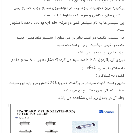
سیلندر در انواع مگنت دار و بدون مگنت موجود است
پر کاربرد ترین تجهیزات پنوماتیک در اتوماسیون صنایع چوب ،صنایع پرس
،ماشین سازی ، کاشی و سرامیک ، خطوط تولید است .
این سیلندر ها به نام سیلندر خطی دو طرفه Double acting cylinder مشهور
است.
این سیلندر مگنت دار است بنابراین می توان از سنسور مغناطیس جهت
مشخص کردن موقعیت روی ان استفاده نمود.
لوازم جانبی آن موجود می باشد.
نیروی آن بافرمول F=P.A محاسبه می گردد.(P:فشار به بار ; A:سطح مقطع
2
به سانتیمتر مربع 4/πd
;
F:نیرو به کیلوگرم )
بدیهی است قدرت سیلندر در برگشت تقریبا %20 کاهش می یابد.این سیلندر
ساخت کمپانی های معتبر چین می باشد.
ابعاد آن در جدول زیر قابل مشاهده می باشد.