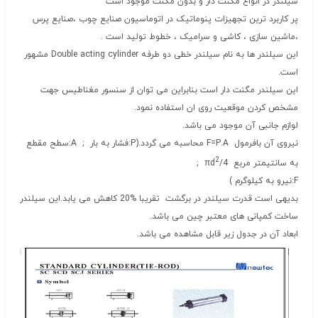
سیلندر در انواع مگنت دار و بدون مگنت موجود است
پر کاربرد ترین تجهیزات پنوماتیک در اتوماسیون صنایع چوب ،صنایع پرس
،ماشین سازی ، کاشی و سرامیک ، خطوط تولید است .
این سیلندر ها به نام سیلندر خطی دو طرفه Double acting cylinder مشهور
است.
این سیلندر مگنت دار است بنابراین می توان از سنسور مغناطیس جهت
مشخص کردن موقعیت روی ان استفاده نمود.
لوازم جانبی آن موجود می باشد.
نیروی آن بافرمول F=P.A محاسبه می گردد.(P:فشار به بار ; A:سطح مقطع
2
به سانتیمتر مربع 4/πd
;
F:نیرو به کیلوگرم )
بدیهی است قدرت سیلندر در برگشت تقریبا %20 کاهش می یابد.این سیلندر
ساخت کمپانی های معتبر چین می باشد.
ابعاد آن در جدول زیر قابل مشاهده می باشد.