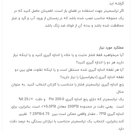
گرفته اید.
اگر ترانسمیتر جهت استفاده در فضای باز است، اطمینان حاصل کنید که در
یک محوطه مناسب نصب شده باشد که در زمستان از ورود آب و گرد و غبار
محافظت شده باشد و بدنه آن از فولاد ضد زنگ باشد.
عملکرد مورد نیاز
آیا میخواهید فقط فشار مثبت و یا خلاء را اندازه گیری کنید و یا اینکه نیاز
دارید هر دو را اندازه گیری کنید؟
آیا هر نقطه اندازه گیری شده مستقل است و یا اینکه تفاوت های بین دو
نقطه اندازه گیری (دیفرانسیل) را نیاز دارید؟
رنج اندازه گیری ترانسمیتر فشار را متناسب با کارتان انتخاب کنید. به عنوان
مثال:
یک ترانسمیتر که دارای رنج اندازه گیری 0-200 Psi و دقت +/-0.25%
است یعنی دقت در محدوده 200PSI معادل 0٫5PSI+/- است. بنابراین، برای
اندازه گیری 7PSI ، مقدار واقعی ممکن است بین 6.75-7.25PSI تغییر
کند.بنابراین، انتخاب یک ترانسمیتر متناسب با نیازتان بستگی به درصد دقت
دارد.