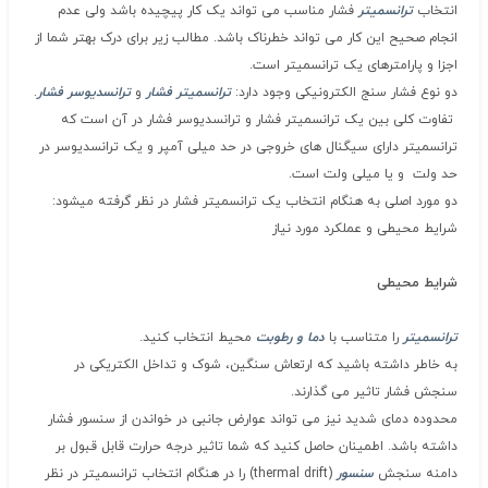
انتخاب
ترانسمیتر
فشار مناسب می تواند یک کار پیچیده باشد ولی عدم
انجام صحیح این کار می تواند خطرناک باشد. مطالب زیر برای درک بهتر شما از
اجزا و پارامترهای یک ترانسمیتر است.
دو نوع فشار سنج الکترونیکی وجود دارد:
ترانسمیتر فشار
و
ترانسدیوسر فشار
.
تفاوت کلی بین یک ترانسمیتر فشار و ترانسدیوسر فشار در آن است که
ترانسمیتر دارای سیگنال های خروجی در حد میلی آمپر و یک ترانسدیوسر در
حد ولت و یا میلی ولت است.
دو مورد اصلی به هنگام انتخاب یک ترانسمیتر فشار در نظر گرفته میشود:
شرایط محیطی و عملکرد مورد نیاز
شرایط محیطی
ترانسمیتر
را متناسب با
دما و رطوبت
محیط انتخاب کنید.
به خاطر داشته باشید که ارتعاش سنگین، شوک و تداخل الکتریکی در
سنجش فشار تاثیر می گذارند.
محدوده دمای شدید نیز می تواند عوارض جانبی در خواندن از سنسور فشار
داشته باشد. اطمینان حاصل کنید که شما تاثیر درجه حرارت قابل قبول بر
دامنه سنجش
سنسور
(thermal drift) را در هنگام انتخاب ترانسمیتر در نظر