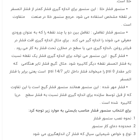
خلا است.
• سنسور فشار خلا : این سنسور برای اندازه گیری فشار کمتر از فشار اتمسفر
در نقطه مشخص استفاده می شود .مرجع سنسور خلا در صنعت متفاوت
است .
• سنسور فشار تفاضلی : تفاضل بین دو یا چند نقطه را که به عنوان ورودی
معرفی می شوند را اندازه گیر می کند . برای مثال اندازه گیری افت فشار در
فیلتر روغن ،اندازه گیری دبی یا سطح در مخازن تحت فشار به کار می رود .
• فشار گیج : این سنسور می تواند برای اندازه گیری فشار یک نقطه نسبت
به فشار اتمسفر نقطه دیگر کالیبره شود .مثال :گیج فشار تایر هنگامی که
تایر مقدار psi 0 را میخواند فشار داخل تایر psi 14/7 است یعنی برابر با فشار
اتمسفر
• فشار مهر شده : این سنسور همانند سنسور فشار گیج است با این تفاوت
که از قبل توسط سازنده برای اندازه گیری فشار نسبت به فشار سطح دریا
کالیبره شده است .
برای انتخاب سنسور فشار مناسب بایستی به موارد زیر توجه کرد:
نحوه نصب سنسور فشار
محدوده دمای کار سنسور
نوع و خواص شیمیایی سیال که فشار آن اندازهگیری می شود