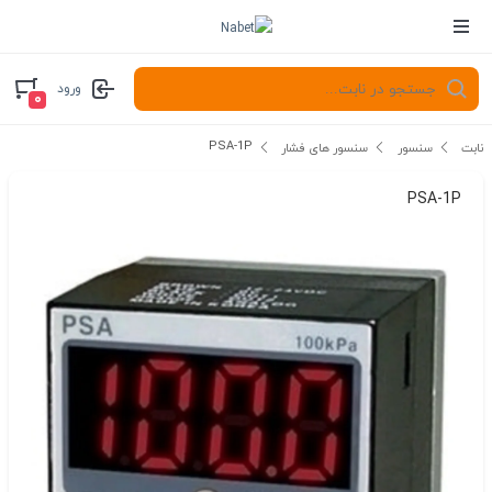
ورود
۰
PSA-1P
نابت
سنسور
سنسور های فشار
PSA-1P