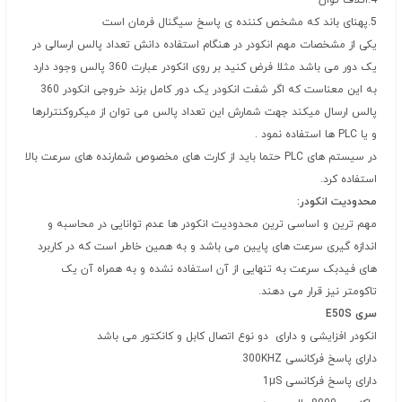
4.اتلاف توان
5.پهنای باند که مشخص کننده ی پاسخ سیگنال فرمان است
یکی از مشخصات مهم انکودر در هنگام استفاده دانش تعداد پالس ارسالی در
یک دور می باشد مثلا فرض کنید بر روی انکودر عبارت 360 پالس وجود دارد
به این معناست که اگر شفت انکودر یک دور کامل بزند خروجی انکودر 360
پالس ارسال میکند جهت شمارش این تعداد پالس می توان از میکروکنترلرها
و یا PLC ها استفاده نمود .
در سیستم های PLC حتما باید از کارت های مخصوص شمارنده های سرعت بالا
استفاده کرد.
محدودیت انکودر:
مهم ترین و اساسی ترین محدودیت انکودر ها عدم توانایی در محاسبه و
اندازه گیری سرعت های پایین می باشد و به همین خاطر است که در کاربرد
های فیدبک سرعت به تنهایی از آن استفاده نشده و به همراه آن یک
تاکومتر نیز قرار می دهند.
سری E50S
انکودر افزایشی و دارای دو نوع اتصال کابل و کانکتور می باشد
دارای پاسخ فرکانسی 300KHZ
دارای پاسخ فرکانسی 1μS