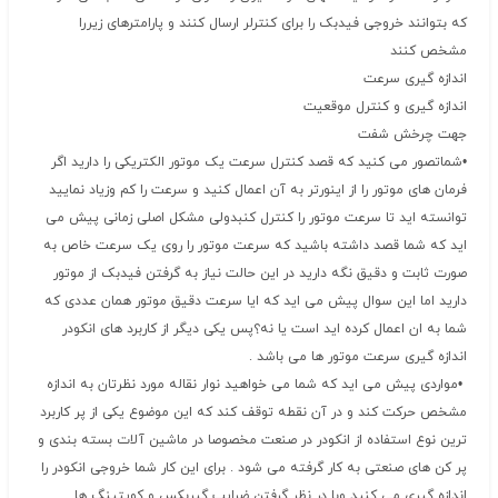
که بتوانند خروجی فیدبک را برای کنترلر ارسال کنند و پارامترهای زیررا
مشخص کنند
اندازه گیری سرعت
اندازه گیری و کنترل موقعیت
جهت چرخش شفت
•شماتصور می کنید که قصد کنترل سرعت یک موتور الکتریکی را دارید اگر
فرمان های موتور را از اینورتر به آن اعمال کنید و سرعت را کم وزیاد نمایید
توانسته اید تا سرعت موتور را کنترل کنبدولی مشکل اصلی زمانی پیش می
اید که شما قصد داشته باشید که سرعت موتور را روی یک سرعت خاص به
صورت ثابت و دقیق نگه دارید در این حالت نیاز به گرفتن فیدبک از موتور
دارید اما این سوال پیش می اید که ایا سرعت دقیق موتور همان عددی که
شما به ان اعمال کرده اید است یا نه؟پس یکی دیگر از کاربرد های انکودر
اندازه گیری سرعت موتور ها می باشد .
•مواردی پیش می اید که شما می خواهید نوار نقاله مورد نظرتان به اندازه
مشخص حرکت کند و در آن نقطه توقف کند که این موضوع یکی از پر کاربرد
ترین نوع استفاده از انکودر در صنعت مخصوصا در ماشین آلات بسته بندی و
پر کن های صنعتی به کار گرفته می شود . برای این کار شما خروجی انکودر را
اندازه گیری می کنید وبا در نظر گرفتن ضرایب گیربکس و کوپتینگ ها