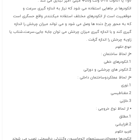
0و1 یا آنالوگ 10-0 ولت و20-4 میلی آمپر تبدیل می کند .
انکودرها در جاهایی استفاده می شود که نیاز به اندازه گیری سرعت و
موقعییت است از انکودرهای مختلف استفاده میکننددر واقع حسگری است
که به محور چرخ دنده ها وصل می شود و می تواند میزان چرخش را اندازه
گیری کند و با اندازه گیری میزان چرخش می توان جابه جایی،سرعت،شتاب یا
زاویه چرخش را اندازه گرفت .
انواع انکودر
•از لحاظ ساختمان :
1.انکودرهای خطی
2.انکودر های چرخشی و دورانی
•از لحاظ عملکردوساختمان داخلی :
1.نوری
2.مغناطیسی
3.خازنی
• از لحاظ نوع خروجی :
1.مطلق
2.افزایشی
کاربرد انکودر
انکودرها معمولادرسیستمهای اتوماسیون وکنترلی درقسمتی نصب می شوند