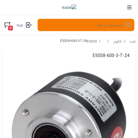
ورود
۰
E50S8-600-3-T-24
نابت
انکودر
E50S8
E50S8-600-3-T-24