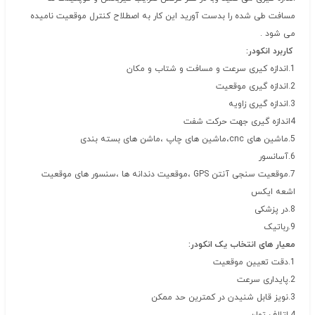
مسافت طی شده را بدست آورید این کار به اصطلاح کنترل موقعیت نامیده
می شود .
کاربرد انکودر:
1.اندازه کیری سرعت و مسافت و شتاب و مکان
2.اندازه گیری موقعیت
3.اندازه گیری زاویه
4اندازه گیری جهت حرکت شفت
5.ماشین های cnc،ماشین های چاپ ،ماشن های بسته بندی
6.آسانسور
7.موقعیت سنجی آنتن GPS ،موقعیت دندانه ها ،سنسور های موقعیت
اشعه ایکس
8.در پزشکی
9.رباتیک
معیار های انتخاب یک انکودر:
1.دقت تعیین موقعیت
2.پایداری سرعت
3.نویز قابل شنیدن در کمترین حد ممکن