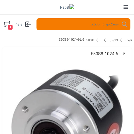
ورود
۰
E50S8-1024-6-L-5
نابت
انکودر
E50S8
E50S8-1024-6-L-5