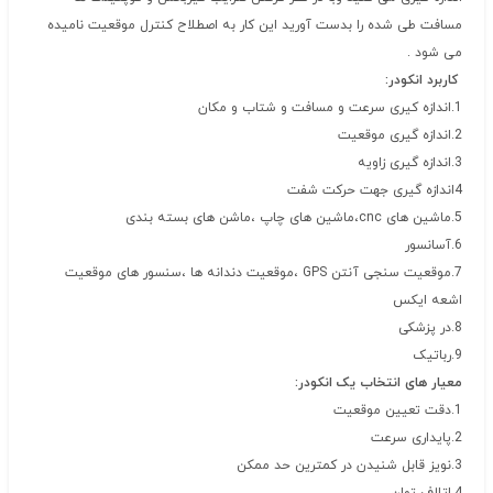
مسافت طی شده را بدست آورید این کار به اصطلاح کنترل موقعیت نامیده
می شود .
کاربرد انکودر:
1.اندازه کیری سرعت و مسافت و شتاب و مکان
2.اندازه گیری موقعیت
3.اندازه گیری زاویه
4اندازه گیری جهت حرکت شفت
5.ماشین های cnc،ماشین های چاپ ،ماشن های بسته بندی
6.آسانسور
7.موقعیت سنجی آنتن GPS ،موقعیت دندانه ها ،سنسور های موقعیت
اشعه ایکس
8.در پزشکی
9.رباتیک
معیار های انتخاب یک انکودر:
1.دقت تعیین موقعیت
2.پایداری سرعت
3.نویز قابل شنیدن در کمترین حد ممکن