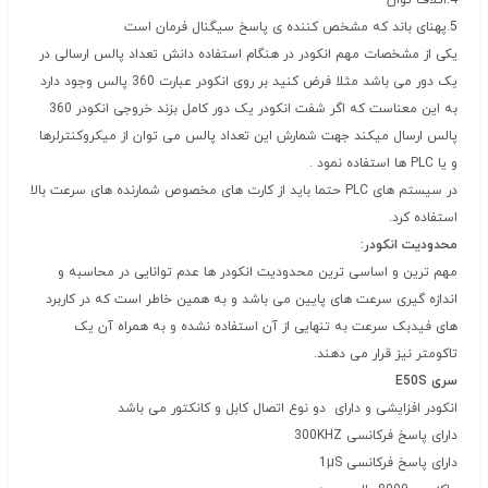
4.اتلاف توان
5.پهنای باند که مشخص کننده ی پاسخ سیگنال فرمان است
یکی از مشخصات مهم انکودر در هنگام استفاده دانش تعداد پالس ارسالی در
یک دور می باشد مثلا فرض کنید بر روی انکودر عبارت 360 پالس وجود دارد
به این معناست که اگر شفت انکودر یک دور کامل بزند خروجی انکودر 360
پالس ارسال میکند جهت شمارش این تعداد پالس می توان از میکروکنترلرها
و یا PLC ها استفاده نمود .
در سیستم های PLC حتما باید از کارت های مخصوص شمارنده های سرعت بالا
استفاده کرد.
محدودیت انکودر:
مهم ترین و اساسی ترین محدودیت انکودر ها عدم توانایی در محاسبه و
اندازه گیری سرعت های پایین می باشد و به همین خاطر است که در کاربرد
های فیدبک سرعت به تنهایی از آن استفاده نشده و به همراه آن یک
تاکومتر نیز قرار می دهند.
سری E50S
انکودر افزایشی و دارای دو نوع اتصال کابل و کانکتور می باشد
دارای پاسخ فرکانسی 300KHZ
دارای پاسخ فرکانسی 1μS