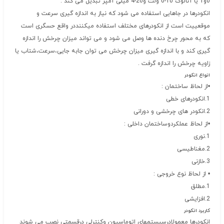
0و1 یا آنالوگ 10-0 ولت و20-4 میلی آمپر تبدیل می کند .
انکودرها در جاهایی استفاده می شود که نیاز به اندازه گیری سرعت و
موقعییت است از انکودرهای مختلف استفاده میکننددر واقع حسگری است
که به محور چرخ دنده ها وصل می شود و می تواند میزان چرخش را اندازه
گیری کند و با اندازه گیری میزان چرخش می توان جابه جایی،سرعت،شتاب یا
زاویه چرخش را اندازه گرفت .
انواع انکودر
•از لحاظ ساختمان :
1.انکودرهای خطی
2.انکودر های چرخشی و دورانی
•از لحاظ عملکردوساختمان داخلی :
1.نوری
2.مغناطیسی
3.خازنی
• از لحاظ نوع خروجی :
1.مطلق
2.افزایشی
کاربرد انکودر
انکودرها معمولادرسیستمهای اتوماسیون وکنترلی درقسمتی نصب می شوند