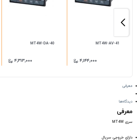
MT4W-DA-40
MT4W-AV-41
۴,۳۱۳,۰۰۰
۴,۱۴۴,۰۰۰
معرفی
دیدگاه‌ها
معرفی
سری MT4W
دارای خروجی سریال