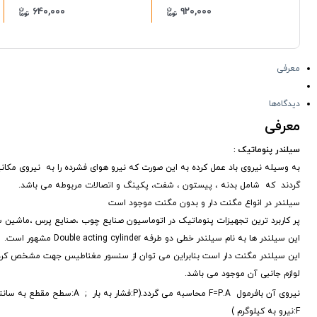
۶۴۰,۰۰۰
۹۲۰,۰۰۰
معرفی
دیدگاه‌ها
معرفی
سیلندر پنوماتیک :
به وسیله نیروی باد عمل کرده به این صورت که نیرو هوای فشرده را به نیروی م
گردند که شامل بدنه ، پیستون ، شفت، پکینگ و اتصالات مربوطه می باشد.
سیلندر در انواع مگنت دار و بدون مگنت موجود است
پر کاربرد ترین تجهیزات پنوماتیک در اتوماسیون صنایع چوب ،صنایع پرس ،ماشین 
این سیلندر ها به نام سیلندر خطی دو طرفه Double acting cylinder مشهور است.
این سیلندر مگنت دار است بنابراین می توان از سنسور مغناطیس جهت مشخص کردن
لوازم جانبی آن موجود می باشد.
نیروی آن بافرمول F=P.A محاسبه می گردد.(P:فشار به بار ; A:سطح مقطع به سانتیمتر مربع 4/πd
F:نیرو به کیلوگرم )