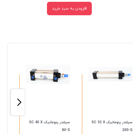
افزودن به سبد خرید
سیلندر پنوماتیک SC 32 X
سیلندر پنوماتیک SC 40 X
50-S
80-S
200-S