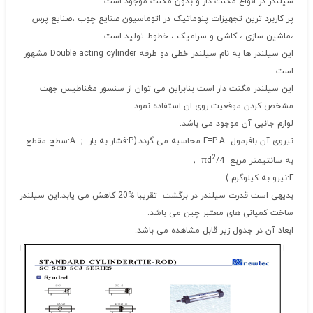
سیلندر در انواع مگنت دار و بدون مگنت موجود است
پر کاربرد ترین تجهیزات پنوماتیک در اتوماسیون صنایع چوب ،صنایع پرس
،ماشین سازی ، کاشی و سرامیک ، خطوط تولید است .
این سیلندر ها به نام سیلندر خطی دو طرفه Double acting cylinder مشهور
است.
این سیلندر مگنت دار است بنابراین می توان از سنسور مغناطیس جهت
مشخص کردن موقعیت روی ان استفاده نمود.
لوازم جانبی آن موجود می باشد.
نیروی آن بافرمول F=P.A محاسبه می گردد.(P:فشار به بار ; A:سطح مقطع
2
به سانتیمتر مربع 4/πd
;
F:نیرو به کیلوگرم )
بدیهی است قدرت سیلندر در برگشت تقریبا %20 کاهش می یابد.این سیلندر
ساخت کمپانی های معتبر چین می باشد.
ابعاد آن در جدول زیر قابل مشاهده می باشد.