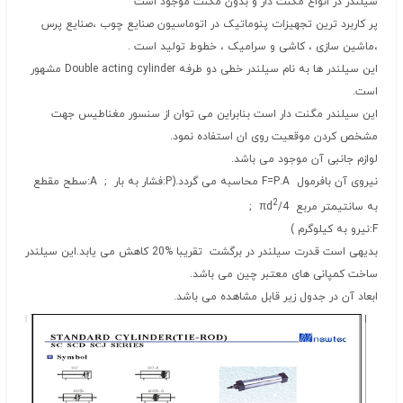
سیلندر در انواع مگنت دار و بدون مگنت موجود است
پر کاربرد ترین تجهیزات پنوماتیک در اتوماسیون صنایع چوب ،صنایع پرس
،ماشین سازی ، کاشی و سرامیک ، خطوط تولید است .
این سیلندر ها به نام سیلندر خطی دو طرفه Double acting cylinder مشهور
است.
این سیلندر مگنت دار است بنابراین می توان از سنسور مغناطیس جهت
مشخص کردن موقعیت روی ان استفاده نمود.
لوازم جانبی آن موجود می باشد.
نیروی آن بافرمول F=P.A محاسبه می گردد.(P:فشار به بار ; A:سطح مقطع
2
به سانتیمتر مربع 4/πd
;
F:نیرو به کیلوگرم )
بدیهی است قدرت سیلندر در برگشت تقریبا %20 کاهش می یابد.این سیلندر
ساخت کمپانی های معتبر چین می باشد.
ابعاد آن در جدول زیر قابل مشاهده می باشد.